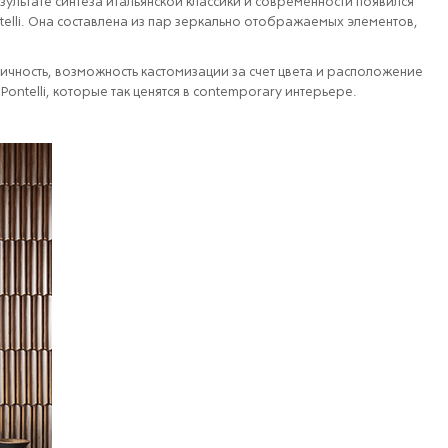
зультате синтеза итальянской классики и современности появился
elli. Она составлена из пар зеркально отображаемых элементов,
ичность, возможность кастомизации за счет цвета и расположение
ntelli, которые так ценятся в contemporary интерьере.