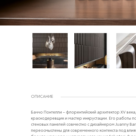
ОПИСАНИЕ
Баччо Понтелли – флорентийский архитектор ХV века
краснодеревщик и мастер инкрустации. Его работы 
стеновых панелей совместно с дизайнером Juanny Bar
переосмыслены для современного контекста под влия